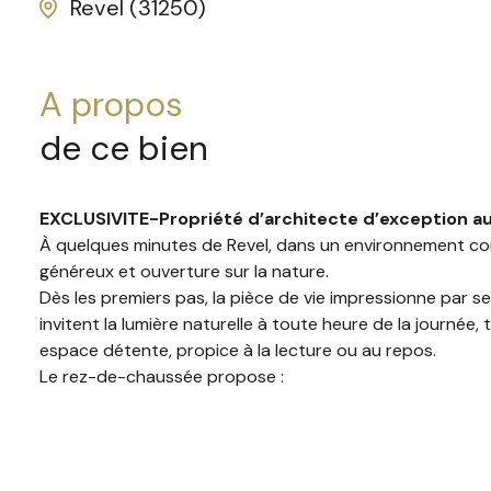
Revel (31250)
a propos
de ce bien
EXCLUSIVITE-Propriété d’architecte d’exception au
À quelques minutes de Revel, dans un environnement conf
généreux et ouverture sur la nature.
Dès les premiers pas, la pièce de vie impressionne par s
invitent la lumière naturelle à toute heure de la journé
espace détente, propice à la lecture ou au repos.
Le rez-de-chaussée propose :
deux chambres lumineuses
une salle de bains
un espace bureau
À l’étage, l’espace nuit se prolonge avec :