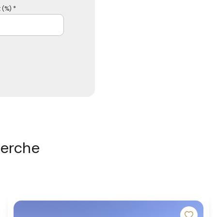
 (%) *
herche