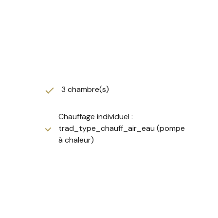
égagée sur la campagne.
 des consommations
e, où chaque espace a été pensé pour conjuguer
3 chambre(s)
Chauffage individuel :
trad_type_chauff_air_eau (pompe
georisques.gouv.fr
.
à chaleur)