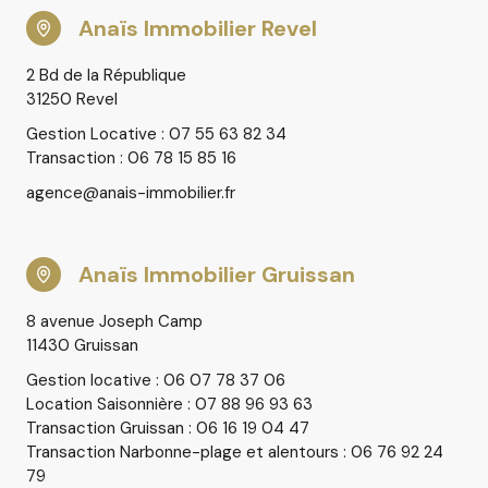
Anaïs Immobilier Revel
Contactez-nous dès aujourd’hui pour en savoir plus !
2 Bd de la République
31250 Revel
Gestion Locative : 07 55 63 82 34
Transaction : 06 78 15 85 16
agence@anais-immobilier.fr
Anaïs Immobilier Gruissan
8 avenue Joseph Camp
11430 Gruissan
Gestion locative : 06 07 78 37 06
Location Saisonnière : 07 88 96 93 63
Transaction Gruissan : 06 16 19 04 47
Transaction Narbonne-plage et alentours : 06 76 92 24
79