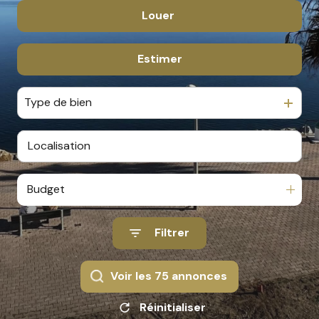
Louer
De l'ancien
De l'immo pro
Estimer
à l'année
En saisonnier
Type de bien
De l'immo pro
Budget
Filtrer
Voir les
75
annonces
Réinitialiser