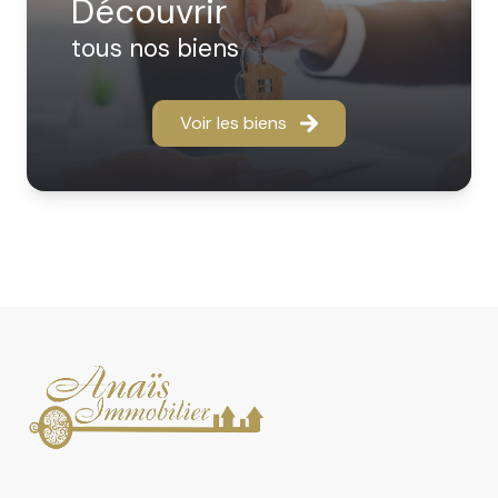
découvrir
location ou vente, nous vous offrons des prestations
sur mesure :
tous nos biens
- Location saisonnière : Un service de qualité avec des
prestations adaptées à chaque propriétaire comme à
chaque vacancier. Confort, visibilité et sérénité au
Voir les biens
rendez-vous.
- Gestion locative : Nous proposons des solutions
proches de vos besoins de bailleur : suivi rigoureux des
dossiers, réactivité, transparence et un véritable
accompagnement humain.
- Achat, vente, location : Confiez votre bien ou votre
recherche à des professionnels du secteur qui en
connaissent chaque rue, chaque particularité, et
chaque potentiel.
N’attendez plus pour confier votre bien ou votre
projet à des experts locaux, disponibles et investis.
Ensemble, concrétisons vos envies immobilières avec
confiance et efficacité.