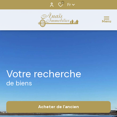
0
Fr
Menu
votre recherche
de biens
Acheter
de l'ancien