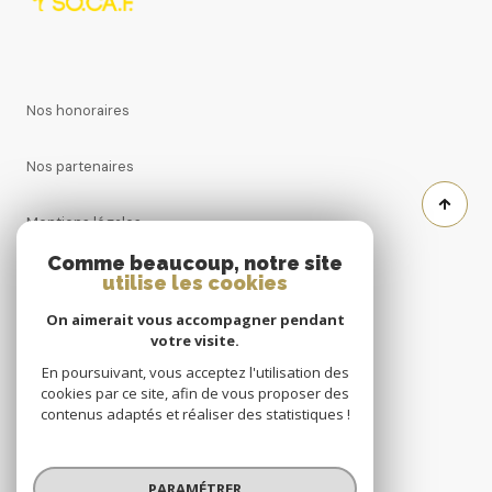
Nos honoraires
Nos partenaires
Mentions légales
Comme beaucoup, notre site
Admin
utilise les cookies
On aimerait vous accompagner pendant
Politique RGPD
votre visite.
En poursuivant, vous acceptez l'utilisation des
Cookies
cookies par ce site, afin de vous proposer des
contenus adaptés et réaliser des statistiques !
© 2026 | Tous droits réservés
PARAMÉTRER