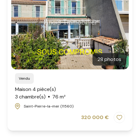
agences
Avis
Google
28 photos
Vendu
Maison 4 pièce(s)
3 chambre(s)
76 m²
Saint-Pierre-la-mer (11560)
320 000 €