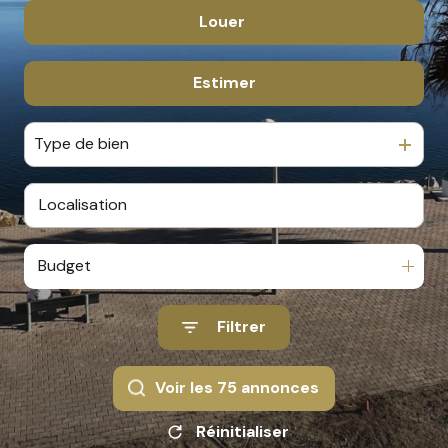
Louer
De l'ancien
De l'immo pro
Estimer
à l'année
En saisonnier
Type de bien
De l'immo pro
Budget
Filtrer
Voir les
75
annonces
Réinitialiser