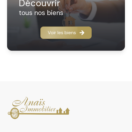
découvrir
location ou vente, nous vous offrons des prestations
sur mesure :
tous nos biens
- Location saisonnière : Un service de qualité avec des
prestations adaptées à chaque propriétaire comme à
chaque vacancier. Confort, visibilité et sérénité au
Voir les biens
rendez-vous.
- Gestion locative : Nous proposons des solutions
proches de vos besoins de bailleur : suivi rigoureux des
dossiers, réactivité, transparence et un véritable
accompagnement humain.
- Achat, vente, location : Confiez votre bien ou votre
recherche à des professionnels du secteur qui en
connaissent chaque rue, chaque particularité, et
chaque potentiel.
N’attendez plus pour confier votre bien ou votre
projet à des experts locaux, disponibles et investis.
Ensemble, concrétisons vos envies immobilières avec
confiance et efficacité.