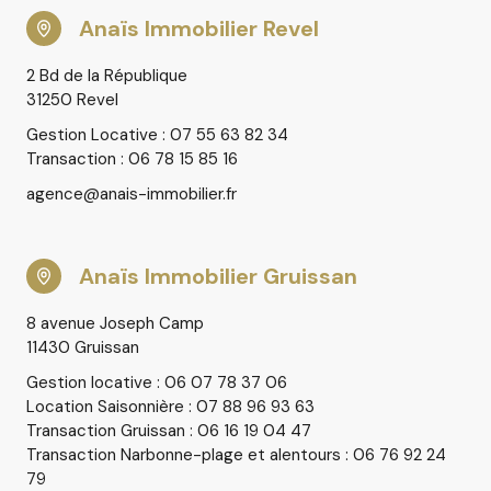
Anaïs Immobilier Revel
Contactez-nous dès aujourd’hui pour en savoir plus !
2 Bd de la République
31250 Revel
Gestion Locative : 07 55 63 82 34
Transaction : 06 78 15 85 16
agence@anais-immobilier.fr
Anaïs Immobilier Gruissan
8 avenue Joseph Camp
11430 Gruissan
Gestion locative : 06 07 78 37 06
Location Saisonnière : 07 88 96 93 63
Transaction Gruissan : 06 16 19 04 47
Transaction Narbonne-plage et alentours : 06 76 92 24
79