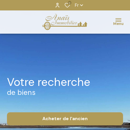
0
Fr
Menu
votre recherche
de biens
Acheter
de l'ancien