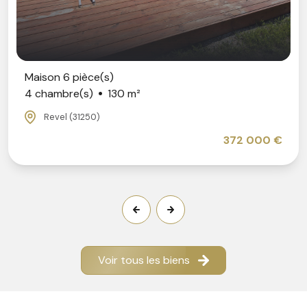
 6 pièce(s)
Pr
mbre(s)
130 m²
3 
el (31250)
372 000 €
Voir tous les biens