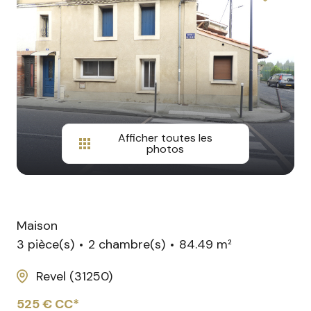
agences
Avis
Google
Afficher toutes les
photos
Maison
3 pièce(s)
2 chambre(s)
84.49 m²
Revel (31250)
525 € CC*