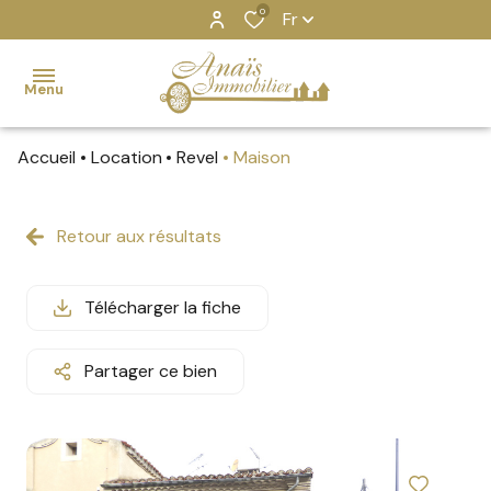
0
Fr
Menu
Accueil
Location
Revel
Maison
Accueil
Ventes
Retour aux résultats
MAISONS
MAISONS
GRUISSAN
Gruissan
Locations
APPARTEMENTS
APPARTEMENTS
REVEL
Revel
Télécharger la fiche
Estimation
IMMEUBLES
Partager ce bien
Locations
BIENS
saisonnières
VENDUS
Nos