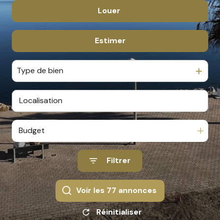
Louer
De l'ancien
De l'immo pro
Estimer
à l'année
En saisonnier
Type de bien
De l'immo pro
Budget
Filtrer
Voir les
77
annonces
Réinitialiser