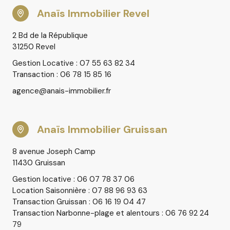
Anaïs Immobilier Revel
Contactez-nous dès aujourd’hui pour en savoir plus !
2 Bd de la République
31250 Revel
Gestion Locative : 07 55 63 82 34
Transaction : 06 78 15 85 16
agence@anais-immobilier.fr
Anaïs Immobilier Gruissan
8 avenue Joseph Camp
11430 Gruissan
Gestion locative : 06 07 78 37 06
Location Saisonnière : 07 88 96 93 63
Transaction Gruissan : 06 16 19 04 47
Transaction Narbonne-plage et alentours : 06 76 92 24
79