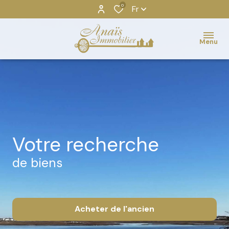
0
Fr
Menu
votre recherche
de biens
Acheter
de l'ancien