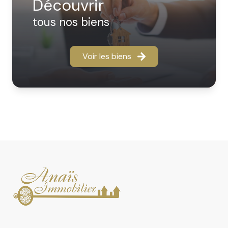
découvrir
location ou vente, nous vous offrons des prestations
sur mesure :
tous nos biens
- Location saisonnière : Un service de qualité avec des
prestations adaptées à chaque propriétaire comme à
chaque vacancier. Confort, visibilité et sérénité au
Voir les biens
rendez-vous.
- Gestion locative : Nous proposons des solutions
proches de vos besoins de bailleur : suivi rigoureux des
dossiers, réactivité, transparence et un véritable
accompagnement humain.
- Achat, vente, location : Confiez votre bien ou votre
recherche à des professionnels du secteur qui en
connaissent chaque rue, chaque particularité, et
chaque potentiel.
N’attendez plus pour confier votre bien ou votre
projet à des experts locaux, disponibles et investis.
Ensemble, concrétisons vos envies immobilières avec
confiance et efficacité.