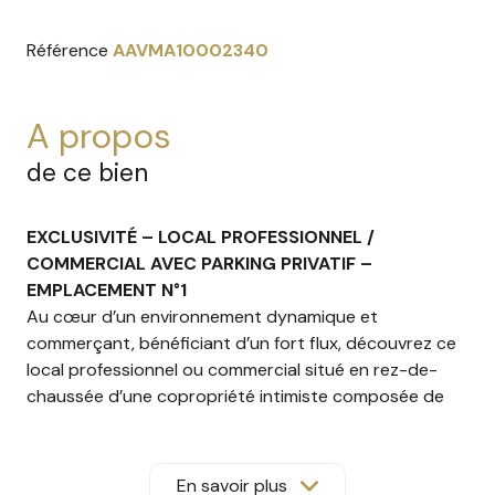
Référence
AAVMA10002340
a propos
de ce bien
EXCLUSIVITÉ – LOCAL PROFESSIONNEL /
COMMERCIAL AVEC PARKING PRIVATIF –
EMPLACEMENT N°1
Au cœur d’un environnement dynamique et
commerçant, bénéficiant d’un fort flux, découvrez ce
local professionnel ou commercial situé en rez-de-
chaussée d’une copropriété intimiste composée de
seulement 5 lots, dont 4 appartements en étage.
Ancien cabinet de radiologie, ce bien offre une
configuration particulièrement fonctionnelle et
En savoir plus