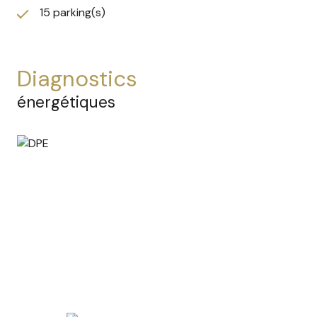
Copropriété à taille humaine – Charges maîtrisées :
15 parking(s)
430 € / an
.
Pas de procédure en cours, nombre de lots : 5.
Local vendu
libre de toute occupation
, permettant
diagnostics
une installation ou un investissement immédiat.
Honoraires à la charge du vendeur.
énergétiques
Dossier complet, plans et renseignements
complémentaires sur demande à l'agence ANAIS
IMMOBILIER REVEL
Les informations sur les risques auxquels ce bien
est exposé sont disponibles sur le site
Géorisques :
www.georisques.gouv.fr
.