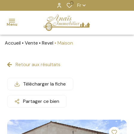
0
Fr
Menu
Accueil
Vente
Revel
Maison
Accueil
Ventes
Retour aux résultats
MAISONS
MAISONS
GRUISSAN
Gruissan
Locations
APPARTEMENTS
APPARTEMENTS
REVEL
Revel
Télécharger la fiche
Estimation
IMMEUBLES
Partager ce bien
Locations
BIENS
saisonnières
VENDUS
Nos