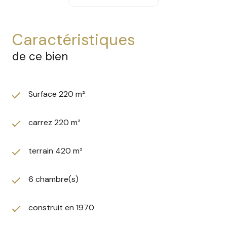
modulable, parfaitement adaptée à l’exercice
d’activités médicales, paramédicales, tertiaires ou
commerciales.
caractéristiques
Développé sur un plateau optimisé, il se compose de
plusieurs espaces distincts tels que présentés sur
de ce bien
plans, avec :
plusieurs accès indépendants pour une circulation
fluide,
Surface 220 m²
différents espaces d’accueil, de consultation ou de
travail,
carrez 220 m²
plusieurs sanitaires,
une organisation permettant une exploitation multi-
activités ou une division.
terrain 420 m²
Atout majeur :
un parking privatif, exclusivement
rattaché au lot, offrant un confort rare en centre
6 chambre(s)
d’activité.
La situation géographique, au sein d’un secteur vivant
construit en 1970
et commerçant, garantit une visibilité optimale et un
fort potentiel de fréquentation.