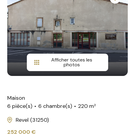
agences
Avis
Google
Afficher toutes les
photos
Maison
6 pièce(s)
6 chambre(s)
220 m²
Revel (31250)
252 000 €