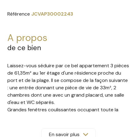
Référence
JCVAP30002243
a propos
de ce bien
Laissez-vous séduire par ce bel appartement 3 pièces
de 61,35m² au 1er étage d'une résidence proche du
port et de la plage. Il se compose de la façon suivante
: une entrée donnant une pièce de vie de 33m², 2
chambres dont une avec un grand placard, une salle
d'eau et WC séparés.
Grandes fenêtres coulissantes occupant toute la
largeur de l'appartement, offrant une luminosité
exceptionnelle et une ouverture directe sur l’extérieur,
pour une vue imprenable sur le port et la mer.
En savoir plus