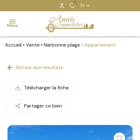
0
Fr
Menu
Accueil
Vente
Narbonne plage
Appartement
Accueil
Ventes
Retour aux résultats
MAISONS
MAISONS
GRUISSAN
Gruissan
Locations
APPARTEMENTS
APPARTEMENTS
REVEL
Revel
Télécharger la fiche
Estimation
IMMEUBLES
Partager ce bien
Locations
BIENS
saisonnières
VENDUS
Nos