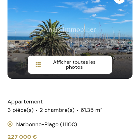
agences
Avis
Google
Afficher toutes les
photos
Appartement
3 pièce(s)
2 chambre(s)
61.35 m²
Narbonne-Plage (11100)
227 000 €