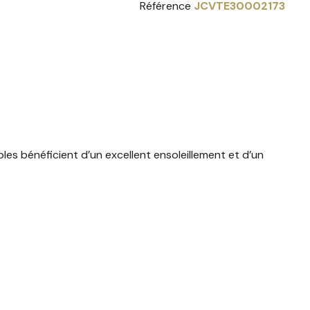
Référence
JCVTE30002173
bles
bénéficient
d’un
excellent
ensoleillement
et
d’un
arantir
confort,
tranquillité
et
qualité
de
vie.
he.
 AGENCE ANAIS IMMOBILIER GRUISSAN