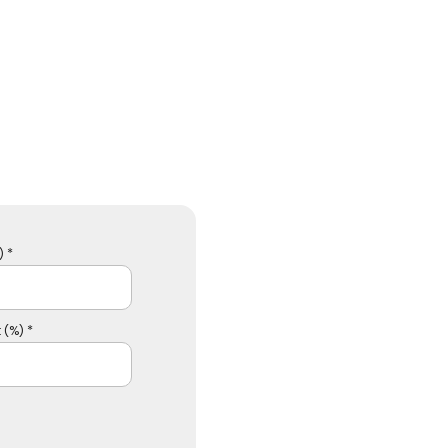
 *
 (%) *