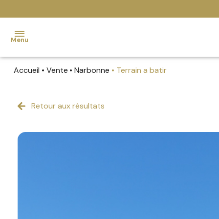
Menu
Accueil
Vente
Narbonne
Terrain a batir
Accueil
Ventes
Retour aux résultats
MAISONS
MAISONS
GRUISSAN
Gruissan
Locations
APPARTEMENTS
APPARTEMENTS
REVEL
Revel
Estimation
IMMEUBLES
Locations
BIENS
saisonnières
VENDUS
Nos