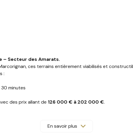
e –
Secteur
des
Amarats.
Marcorignan
,
ces
terrains
entièrement
viabilisés
et
constructi
 :
n
30
minutes
avec
des
prix
allant
de
126
000 €
à
202
000 €
.
d’un
nouveau
lotissement
soigné
de
10
lots
,
conçu
pour
g
mobilier
et
construire
la
maison
de
vos
rêves.
our
vous
accompagner
en
toute
sérénité
dans
votre
démarc
En savoir plus
JOULIE 0676922479 / cyriltransaction@anais-immobilier.fr /