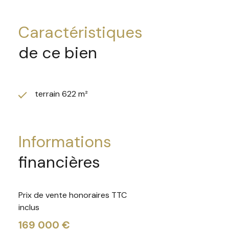
Honoraires charge vendeur
Les informations sur les risques auxquels ce bien est exp
caractéristiques
de ce bien
terrain 622 m²
informations
financières
Prix de vente honoraires TTC
inclus
169 000 €