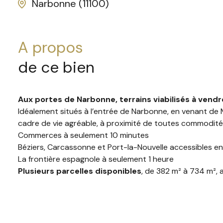
Narbonne (11100)
a propos
de ce bien
Aux
portes
de
Narbonne,
terrains
viabilisés
à
vendr
Idéalement
situés
à
l’entrée
de
Narbonne,
en
venant
de
cadre
de
vie
agréable,
à
proximité
de
toutes
commodités
Commerces
à
seulement
10
minutes
Béziers,
Carcassonne
et
Port-
la-
Nouvelle
accessibles
e
La
frontière
espagnole
à
seulement
1
heure
Plusieurs
parcelles
disponibles
,
de
382
m²
à
734
m²,
Libres
de
constructeur,
ces
terrains
se
trouvent
au
sein
Une
opportunité
idéale
pour
concrétiser
votre
projet
im
Le
règlement
d’urbanisme
est
disponible
sur
demande,
p
Pour tout renseignement vous pouvez contacter Cyril 