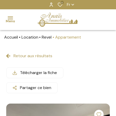
0
Fr
Menu
Accueil
Location
Revel
Appartement
Accueil
Ventes
Retour aux résultats
MAISONS
MAISONS
GRUISSAN
Gruissan
Locations
APPARTEMENTS
APPARTEMENTS
REVEL
Revel
Télécharger la fiche
Estimation
IMMEUBLES
Partager ce bien
Locations
BIENS
saisonnières
VENDUS
Nos