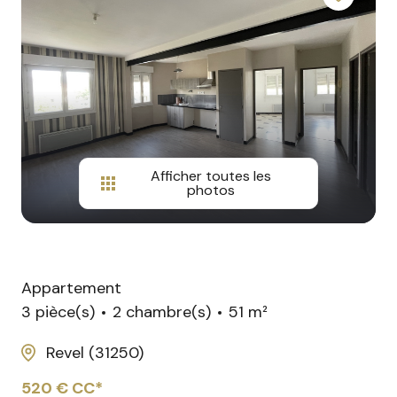
agences
Avis
Google
Afficher toutes les
photos
Appartement
3 pièce(s)
2 chambre(s)
51 m²
Revel (31250)
520 € CC*