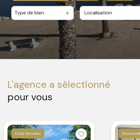
Type de bien
De l'ancien
à l'année
De l'immo pro
En saisonnier
De l'immo pro
l'agence a sélectionné
pour vous
Coup de coeur
Exclusivit