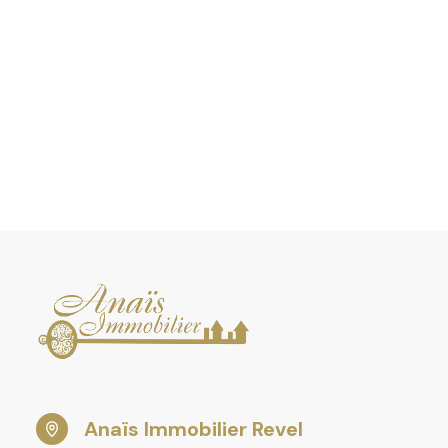
- Location saisonnière : Un service de qualité avec des
adaptées à chaque propriétaire comme à chaque vacan
visibilité et sérénité au rendez-vous.
- Gestion locative : Nous proposons des solutions pr
besoins de bailleur : suivi rigoureux des dossiers, réact
et un véritable accompagnement humain.
- Achat, vente, location : Confiez votre bien ou votre
professionnels du secteur qui en connaissent chaque 
particularité, et chaque potentiel.
N’attendez plus pour confier votre bien ou votre proje
locaux, disponibles et investis. Ensemble, concrétisons
immobilières avec confiance et efficacité.
Contactez-nous dès aujourd’hui pour en savoir plus !
Anaïs Immobilier Revel