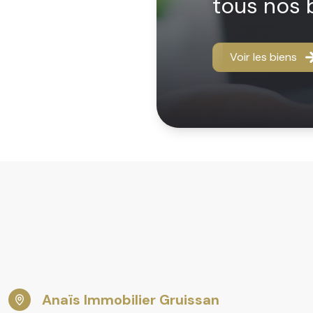
tous nos 
 prestations
cier. Confort,
Voir les biens
oches de vos
ivité, transparence
 recherche à des
rue, chaque
t à des experts
 vos envies
Anaïs Immobilier Gruissan