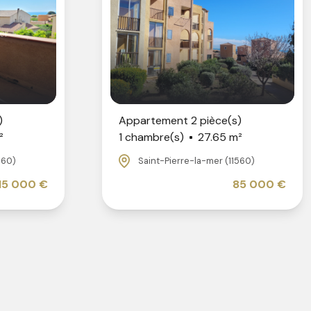
)
Appartement 2 pièce(s)
²
1 chambre(s)
27.65 m²
560)
Saint-Pierre-la-mer (11560)
15 000 €
85 000 €