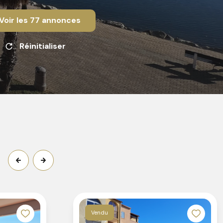
Voir les
77
annonces
Réinitialiser
Vendu