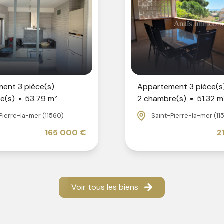
ent 3 pièce(s)
Appartement 3 pièce(s
e(s)
53.79 m²
2 chambre(s)
51.32 m
Pierre-la-mer (11560)
Saint-Pierre-la-mer (11
165 000 €
2
Voir tous les biens