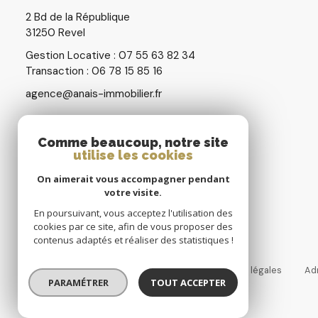
2 Bd de la République
31250 Revel
Gestion Locative : 07 55 63 82 34
Transaction : 06 78 15 85 16
agence@anais-immobilier.fr
Comme beaucoup, notre site
utilise les cookies
Restons connectés
On aimerait vous accompagner pendant
votre visite.
En poursuivant, vous acceptez l'utilisation des
cookies par ce site, afin de vous proposer des
contenus adaptés et réaliser des statistiques !
Nos honoraires
Nos partenaires
Mentions légales
Ad
PARAMÉTRER
TOUT ACCEPTER
© 2026 | Tous droits réservés