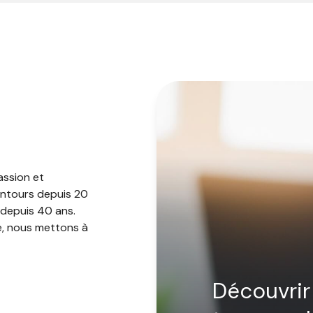
ssion et
lentours depuis 20
 depuis 40 ans.
e, nous mettons à
 une approche
découvrir
 location ou vente,