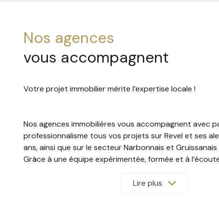
nos agences
vous accompagnent
Votre projet immobilier mérite l’expertise locale !
Nos agences immobilières vous accompagnent avec pa
professionnalisme tous vos projets sur Revel et ses a
ans, ainsi que sur le secteur Narbonnais et Gruissanais
Grâce à une équipe expérimentée, formée et à l’écout
votre service une parfaite connaissance du terrain et
personnalisée.
Lire plus
Qu’il s’agisse de location saisonnière, gestion locative,
nous vous offrons des prestations sur mesure :